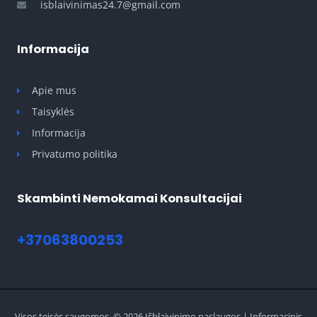
isblaivinimas24.7@gmail.com
Informacija
Apie mus
Taisyklės
Informacija
Privatumo politika
Skambinti Nemokamai Konsultacijai
+37063800253
Visos teisės saugomos. © 2026 Išblaivinimo paslaugos | Informacinis