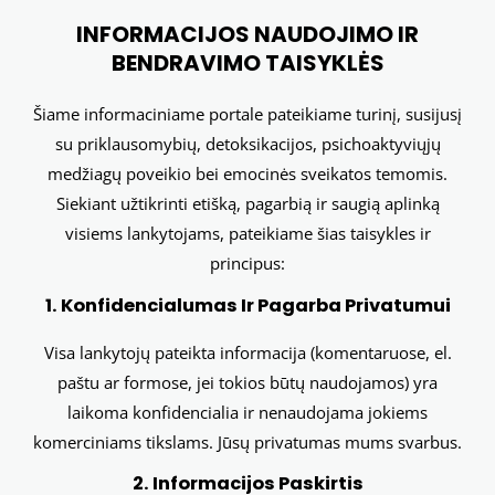
INFORMACIJOS NAUDOJIMO IR
BENDRAVIMO TAISYKLĖS
Šiame informaciniame portale pateikiame turinį, susijusį
su priklausomybių, detoksikacijos, psichoaktyviųjų
medžiagų poveikio bei emocinės sveikatos temomis.
Siekiant užtikrinti etišką, pagarbią ir saugią aplinką
visiems lankytojams, pateikiame šias taisykles ir
principus:
1. Konfidencialumas Ir Pagarba Privatumui
Visa lankytojų pateikta informacija (komentaruose, el.
paštu ar formose, jei tokios būtų naudojamos) yra
laikoma konfidencialia ir nenaudojama jokiems
komerciniams tikslams. Jūsų privatumas mums svarbus.
2. Informacijos Paskirtis