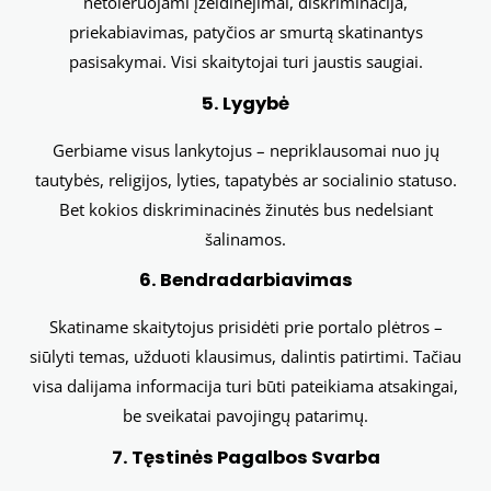
netoleruojami įžeidinėjimai, diskriminacija,
priekabiavimas, patyčios ar smurtą skatinantys
pasisakymai. Visi skaitytojai turi jaustis saugiai.
5. Lygybė
Gerbiame visus lankytojus – nepriklausomai nuo jų
tautybės, religijos, lyties, tapatybės ar socialinio statuso.
Bet kokios diskriminacinės žinutės bus nedelsiant
šalinamos.
6. Bendradarbiavimas
Skatiname skaitytojus prisidėti prie portalo plėtros –
siūlyti temas, užduoti klausimus, dalintis patirtimi. Tačiau
visa dalijama informacija turi būti pateikiama atsakingai,
be sveikatai pavojingų patarimų.
7. Tęstinės Pagalbos Svarba